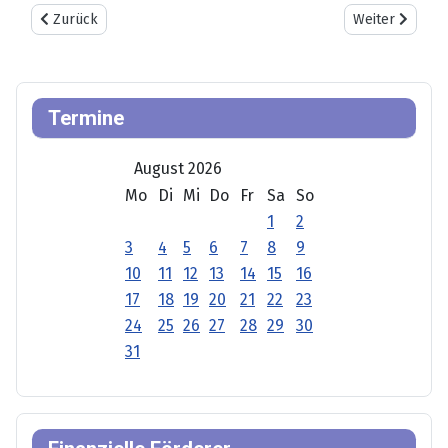
Vorheriger Beitrag: 20. Bayreuther Gespräche
Nächster Beitr
Zurück
Weiter
Termine
August 2026
Mo
Di
Mi
Do
Fr
Sa
So
1
2
3
4
5
6
7
8
9
10
11
12
13
14
15
16
17
18
19
20
21
22
23
24
25
26
27
28
29
30
31