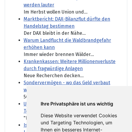
werden lauter
Im Herbst wollen Union und...
Marktbericht: DAX-Bilanzflut dürfte den
Handelstag bestimmen
Der DAX bleibt in der Nähe...
Warum Landflucht die Waldbrandgefahr
erhöhen kann
Immer wieder brennen Wälder...
Krankenkassen: Weitere Millionenverluste
durch fragwürdige Anlagen
Neue Recherchen decken...
Sondervermögen - wo das Geld verbaut
wird
500 Milliarden Euro...
Ihre Privatsphäre ist uns wichtig
Unionsfraktionschef Frei fordert von Bas
Tempo bei Rentenreform
Diese Website verwendet Cookies
"Rente mit 63" - abschaffen...
und Targeting Technologien, um
Island verweist Walfang-Gegner des
Ihnen ein besseres Internet-