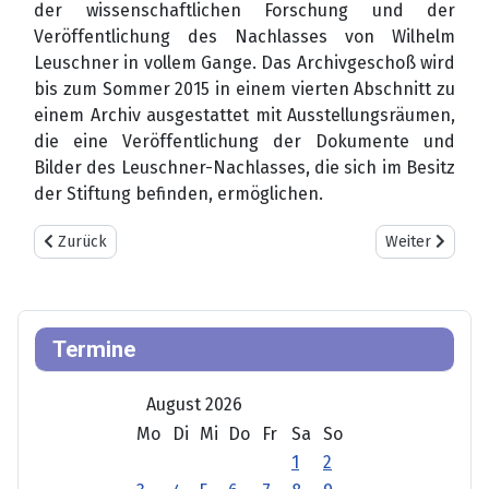
der wissenschaftlichen Forschung und der
Veröffentlichung des Nachlasses von Wilhelm
Leuschner in vollem Gange. Das Archivgeschoß wird
bis zum Sommer 2015 in einem vierten Abschnitt zu
einem Archiv ausgestattet mit Ausstellungsräumen,
die eine Veröffentlichung der Dokumente und
Bilder des Leuschner-Nachlasses, die sich im Besitz
der Stiftung befinden, ermöglichen.
Vorheriger Beitrag: INTERNATIONALER PROJEKTTAG MIT SCHUL
Nächster Bei
Zurück
Weiter
Termine
August 2026
Mo
Di
Mi
Do
Fr
Sa
So
1
2