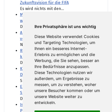
Zukunftsvision für die FIFA
Es wird nichts mit den...
Marktbericht: Zahlenflut lässt Anleger
weitestgehend kalt
Ihre Privatsphäre ist uns wichtig
Der DAX konnte heute trotz...
ARD-DeutschlandTrend: AfD legt zu, Union
Diese Website verwendet Cookies
verliert weiter
und Targeting Technologien, um
Nach der Kabinettsumbildung...
Ihnen ein besseres Internet-
Reform des Gewaltschutzgesetzes: Was
Erlebnis zu ermöglichen und die
können Fußfesseln leisten?
Werbung, die Sie sehen, besser an
Der Anschlag auf den CSD in...
Ihre Bedürfnisse anzupassen.
Keine Infos zum Netzwerk des Abdul B.:
Diese Technologien nutzen wir
Das Schweigen des BND
außerdem, um Ergebnisse zu
Schon vor dem Anschlag waren...
messen, um zu verstehen, woher
Extrem-Niedrigwasser: Bilger will
unsere Besucher kommen oder um
Sonntagsfahrverbot für Lkw lockern
unsere Website weiter zu
Das Extrem-Niedrigwasser...
entwickeln.
Israel klagt Siedler wegen Tötung eines
Palästinensers an