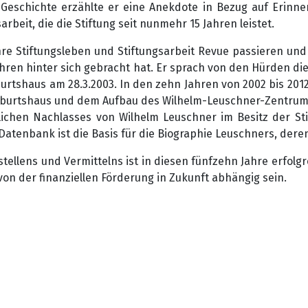
Geschichte erzählte er eine Anekdote in Bezug auf Erinn
beit, die die Stiftung seit nunmehr 15 Jahren leistet.
re Stiftungsleben und Stiftungsarbeit Revue passieren und 
 Jahren hinter sich gebracht hat. Er sprach von den Hürden
burtshaus am 28.3.2003. In den zehn Jahren von 2002 bis 2012
eburtshaus und dem Aufbau des Wilhelm-Leuschner-Zentrums
ichen Nachlasses von Wilhelm Leuschner im Besitz der St
e Datenbank ist die Basis für die Biographie Leuschners, de
ellens und Vermittelns ist in diesen fünfzehn Jahre erfolgr
von der finanziellen Förderung in Zukunft abhängig sein.
17 IN DER STÄDTISCHEN WILHELM-LEUSCHNER-GEDENKSTÄTTE