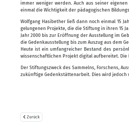
immer weniger werden. Auch aus seiner eigenen 
einmal die Wichtigkeit der pädagogischen Bildungsar
Wolfgang Hasibether ließ dann noch einmal 15 Jah
gelungenen Projekte, die die Stiftung in ihren 15
Jahr 2000 bis zur Eröffnung der Ausstellung im Ge
die Gedenkausstellung bis zum Auszug aus dem G
Heute ist ein umfangreicher Bestand des persönl
wissenschaftlichen Projekt digital aufbereitet. Di
Der Stiftungszweck des Sammelns, Forschens, Ausst
zukünftige Gedenkstättenarbeit. Dies wird jedoch 
Vorheriger Beitrag: INTERNATIONALER MUSEUMSTAG 20
Zurück