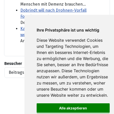
Menschen mit Demenz brauchen...
Dobrindt will nach Drohnen-Vorfall
Forschung ausbauen
Der Fund am Flughafen...
Kanadische Provinz British Columbia ruft
Ihre Privatsphäre ist uns wichtig
wegen Waldbränden Notstand aus
Diese Website verwendet Cookies
Angefacht durch starke Winde...
und Targeting Technologien, um
Ihnen ein besseres Internet-Erlebnis
zu ermöglichen und die Werbung, die
Besucher
Sie sehen, besser an Ihre Bedürfnisse
anzupassen. Diese Technologien
Beitragsaufrufe
1919396
nutzen wir außerdem, um Ergebnisse
zu messen, um zu verstehen, woher
unsere Besucher kommen oder um
unsere Website weiter zu entwickeln.
Alle akzeptieren