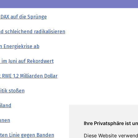
 DAX auf die Sprünge
nd schleichend radikalisieren
n Energiekrise ab
 im Juni auf Rekordwert
RWE 1,2 Milliarden Dollar
itik stoßen
iland
nnen
Ihre Privatsphäre ist u
rten Linie gegen Banden
Diese Website verwend