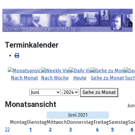
Sprache auswählen
Terminkalender
Nach Monat
Nach Woche
Heute
Gehe zu Monat
Suc
Gehe zu Monat
Monatsansicht
Jun
Juni 2021
Montag
Dienstag
Mittwoch
Donnerstag
Freitag
Samstag
So
22
1
2
3
4
5
6